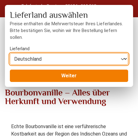
Telefonische Beratung: 05604 - 919 563
Zum Hauptinhalt springen
Kostenloser Versand in Deutschland ab 50 € Warenwert
Lieferland auswählen
Preise enthalten die Mehrwertsteuer Ihres Lieferlandes.
Bitte bestätigen Sie, wohin wir Ihre Bestellung liefern
sollen.
Du hast 0 Produkte
Warenk
Lieferland
Blog
Bourbonvanille – Alles über Herkunft und Verwendung
Weiter
Bourbonvanille – Alles über
Herkunft und Verwendung
Echte Bourbonvanille ist eine verführerische
Kostbarkeit aus der Region des Indischen Ozeans und