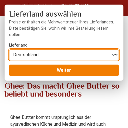
Telefonische Beratung: 05604 - 919 563
Zum Hauptinhalt springen
Kostenloser Versand in Deutschland ab 50 € Warenwert
Lieferland auswählen
Preise enthalten die Mehrwertsteuer Ihres Lieferlandes.
Bitte bestätigen Sie, wohin wir Ihre Bestellung liefern
sollen.
Du hast 0 Produkte
Warenk
Lieferland
Blog
Ghee: Das macht Ghee Butter so beliebt und besonders
Weiter
Ghee: Das macht Ghee Butter so
beliebt und besonders
Ghee Butter kommt ursprünglich aus der
ayurvedischen Küche und Medizin und wird auch