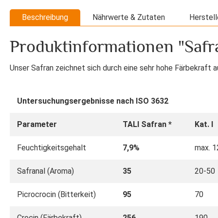
Beschreibung
Nährwerte & Zutaten
Herstell
Produktinformationen "Safra
Unser Safran zeichnet sich durch eine sehr hohe Färbekraft a
Untersuchungsergebnisse nach ISO 3632
Parameter
TALI Safran *
Kat. I
Feuchtigkeitsgehalt
7,9%
max. 
Safranal (Aroma)
35
20-50
Picrocrocin (Bitterkeit)
95
70
Crocin (Färbekraft)
256
190