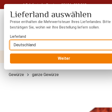
Telefonische Beratung: 05604 - 919 563
 Hauptinhalt springen
Zur Suche springen
Zur Hauptnavigation springen
Lieferland auswählen
Preise enthalten die Mehrwertsteuer Ihres Lieferlandes. Bitte
bestätigen Sie, wohin wir Ihre Bestellung liefern sollen.
Lieferland
Nüsse
Trockenfrüchte
Gewürze
Orient
Weiter
Gewürze
ganze Gewürze
Bildergalerie überspringen