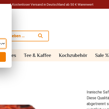
Kostenloser Versand in Deutschland ab 50 € Warenwert
alisches
Tee & Kaffee
Kochzubehör
Sale %
Iranische Saf
Diese Qualitä
abgetrennt si