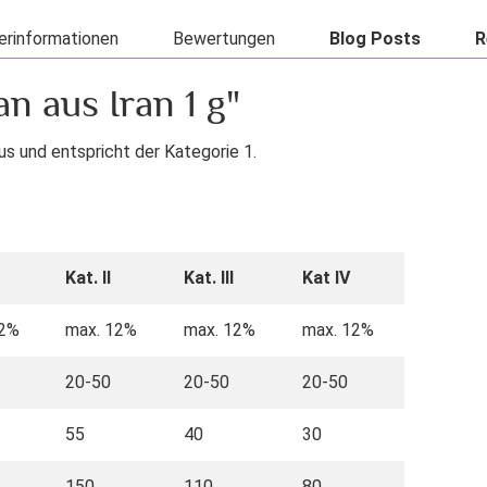
erinformationen
Bewertungen
Blog Posts
R
n aus Iran 1 g"
us und entspricht der Kategorie 1.
Kat. II
Kat. III
Kat IV
12%
max. 12%
max. 12%
max. 12%
20-50
20-50
20-50
55
40
30
150
110
80