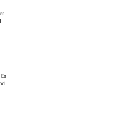
er
d
 Es
und