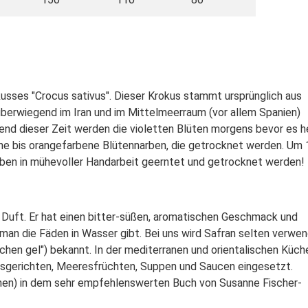
sses "Crocus sativus". Dieser Krokus stammt ursprünglich aus
überwiegend im Iran und im Mittelmeerraum (vor allem Spanien)
end dieser Zeit werden die violetten Blüten morgens bevor es h
aune bis orangefarbene Blütennarben, die getrocknet werden. Um 
rben in mühevoller Handarbeit geerntet und getrocknet werden!
n Duft. Er hat einen bitter-süßen, aromatischen Geschmack und
n man die Fäden in Wasser gibt. Bei uns wird Safran selten verwe
Kuchen gel") bekannt. In der mediterranen und orientalischen Küch
isgerichten, Meeresfrüchten, Suppen und Saucen eingesetzt.
onen) in dem sehr empfehlenswerten Buch von Susanne Fischer-