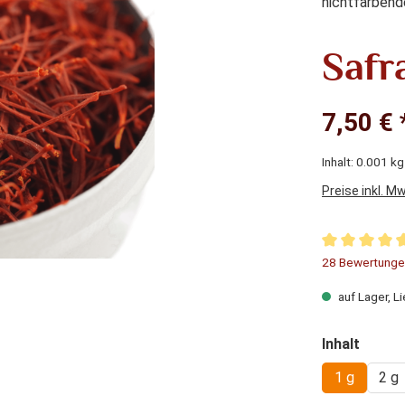
nichtfärbend
Safr
7,50 € 
Inhalt:
0.001 k
Preise inkl. M
Durchschnitt
28 Bewertunge
auf Lager, Li
auswä
Inhalt
1 g
2 g