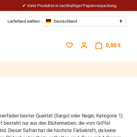
Viele Produkte in nachhaltiger Papierverpackung
Lieferland wählen:
Deutschland
Du hast 0 Produkte auf dem
0,00 €
Warenk
ranfäden bester Qualität (Sargol oder Negin, Kategorie 1).
t besteht nur aus den Blütennarben, die vom Griffel
nd. Dieser Safran hat die höchste Färbekraft, da keine