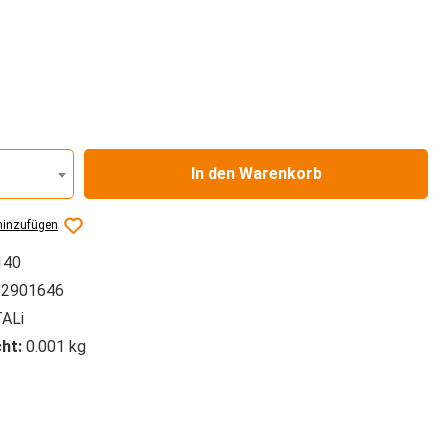
auswählen
In den Warenkorb
hinzufügen
140
2901646
ALi
ht:
0.001 kg