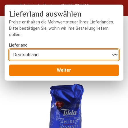
Telefonische Beratung: 05604 - 919 563
Zum Hauptinhalt springen
Kostenloser Versand in Deutschland ab 50 € Warenwert
Lieferland auswählen
Preise enthalten die Mehrwertsteuer Ihres Lieferlandes.
Bitte bestätigen Sie, wohin wir Ihre Bestellung liefern
sollen.
Du hast 0 Produkte
Warenk
Lieferland
Orientalisches
Grundnahrungsmittel
Weiter
Bildergalerie überspringen