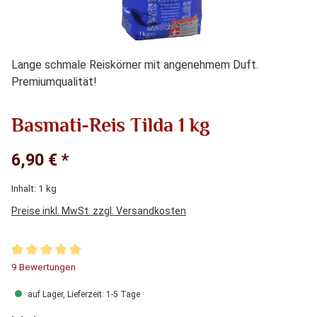
Lange schmale Reiskörner mit angenehmem Duft.
Premiumqualität!
Basmati-Reis Tilda 1 kg
6,90 € *
Inhalt:
1 kg
Preise inkl. MwSt. zzgl. Versandkosten
Durchschnittliche Bewertung von 4.89 von 5 Sternen
9 Bewertungen
auf Lager, Lieferzeit: 1-5 Tage