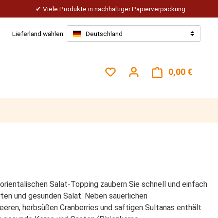
Viele Produkte in nachhaltiger Papierverpackung
Lieferland wählen:
Deutschland
Du hast 0 Produkte auf dem
0,00 €
Warenk
orientalischen Salat-Topping zaubern Sie schnell und einfach
erten und gesunden Salat. Neben säuerlichen
eeren, herbsüßen Cranberries und saftigen Sultanas enthält