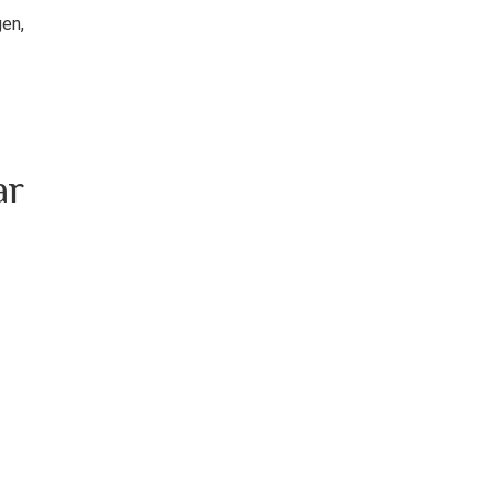
en,
ar