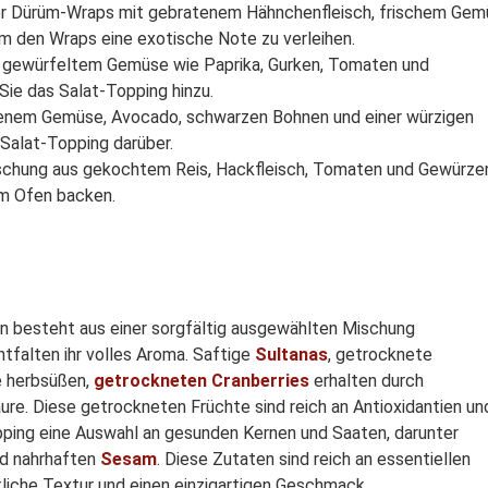
 oder Dürüm-Wraps mit gebratenem Hähnchenfleisch, frischem Ge
m den Wraps eine exotische Note zu verleihen.
 gewürfeltem Gemüse wie Paprika, Gurken, Tomaten und
Sie das Salat-Topping hinzu.
atenem Gemüse, Avocado, schwarzen Bohnen und einer würzigen
 Salat-Topping darüber.
 Mischung aus gekochtem Reis, Hackfleisch, Tomaten und Gewürze
im Ofen backen.
en besteht aus einer sorgfältig ausgewählten Mischung
tfalten ihr volles Aroma. Saftige
Sultanas
, getrocknete
e herbsüßen,
getrockneten Cranberries
erhalten durch
re. Diese getrockneten Früchte sind reich an Antioxidantien un
opping eine Auswahl an gesunden Kernen und Saaten, darunter
d nahrhaften
Sesam
. Diese Zutaten sind reich an essentiellen
tliche Textur und einen einzigartigen Geschmack.