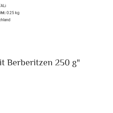
ALi
ht:
0.25 kg
hland
it Berberitzen 250 g"