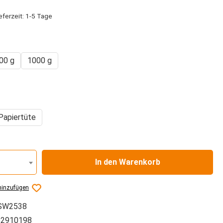
eferzeit: 1-5 Tage
hlen
00 g
1000 g
auswählen
Papiertüte
In den Warenkorb
hinzufügen
SW2538
2910198