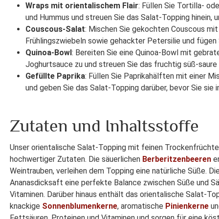
Wraps mit orientalischem Flair
: Füllen Sie Tortilla-
und Hummus und streuen Sie das Salat-Topping hinein, u
Couscous-Salat
: Mischen Sie gekochten Couscous mit
Frühlingszwiebeln sowie gehackter Petersilie und fügen 
Quinoa-Bowl
: Bereiten Sie eine Quinoa-Bowl mit gebr
Joghurtsauce zu und streuen Sie das fruchtig süß-saure
Gefüllte Paprika
: Füllen Sie Paprikahälften mit einer
und geben Sie das Salat-Topping darüber, bevor Sie sie 
Zutaten und Inhaltsstoffe
Unser orientalische Salat-Topping mit feinen Trockenfrücht
hochwertiger Zutaten. Die säuerlichen
Berberitzenbeeren
en
Weintrauben, verleihen dem Topping eine natürliche Süße. Di
Ananasdicksaft eine perfekte Balance zwischen Süße und Säu
Vitaminen. Darüber hinaus enthält das orientalische Salat-T
knackige
Sonnenblumenkerne
, aromatische
Pinienkerne
un
Fettsäuren, Proteinen und Vitaminen und sorgen für eine kös