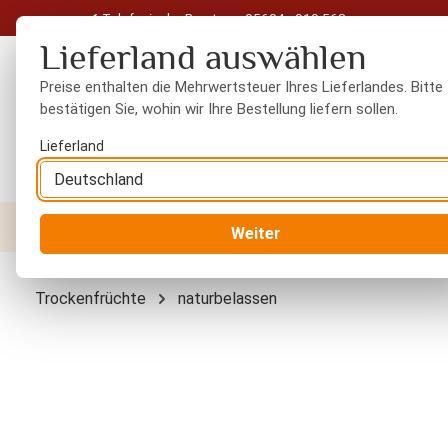
Telefonische Beratung: 05604 - 919 563
 Hauptinhalt springen
Zur Suche springen
Zur Hauptnavigation springen
Lieferland auswählen
Preise enthalten die Mehrwertsteuer Ihres Lieferlandes. Bitte
bestätigen Sie, wohin wir Ihre Bestellung liefern sollen.
Lieferland
Nüsse
Trockenfrüchte
Gewürze
Orient
Weiter
Trockenfrüchte
naturbelassen
Bildergalerie überspringen