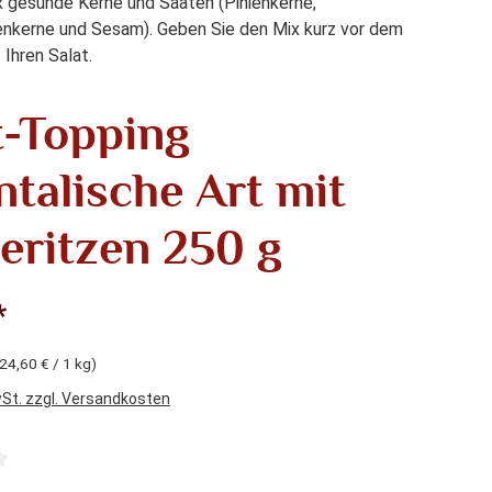
x gesunde Kerne und Saaten (Pinienkerne,
kerne und Sesam). Geben Sie den Mix kurz vor dem
 Ihren Salat.
t-Topping
ntalische Art mit
eritzen 250 g
*
24,60 € / 1 kg)
wSt. zzgl. Versandkosten
liche Bewertung von 4 von 5 Sternen