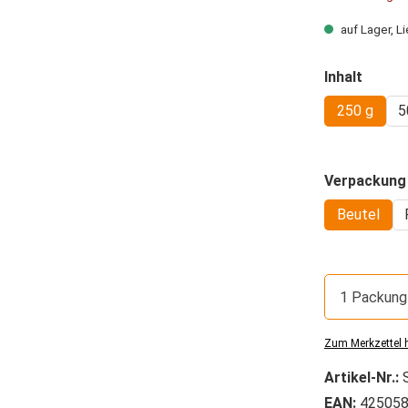
auf Lager, Li
auswä
Inhalt
250 g
5
Verpackung
Beutel
1 Packung
Zum Merkzettel 
Artikel-Nr.:
EAN:
425058