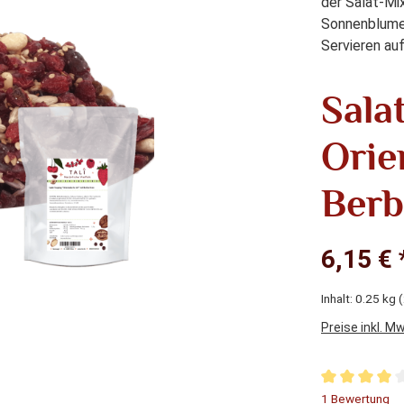
der Salat-Mi
Sonnenblumen
Servieren auf
Sala
Orie
Berb
6,15 € 
Inhalt:
0.25 kg
(
Preise inkl. M
Durchschnitt
1 Bewertung