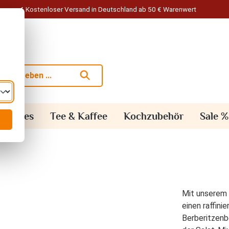
Kostenloser Versand in Deutschland ab 50 € Warenwert
alisches
Tee & Kaffee
Kochzubehör
Sale %
Mit unserem 
einen raffini
Berberitzenb