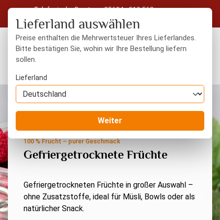
Telefonische Beratung: 05604 - 919 563
Zum Hauptinhalt springen
Kostenloser Versand in Deutschland ab 50 € Warenwert
Lieferland auswählen
Preise enthalten die Mehrwertsteuer Ihres Lieferlandes.
Bitte bestätigen Sie, wohin wir Ihre Bestellung liefern
sollen.
Du hast 0 Produkte
Warenk
Lieferland
Slide 2 von 4 wird angezeigt
Weiter
100 % Frucht – purer Geschmack
Gefriergetrocknete Früchte
Gefriergetrockneten Früchte in großer Auswahl –
ohne Zusatzstoffe, ideal für Müsli, Bowls oder als
Zum vorherigen Slide
Zum 
natürlicher Snack.