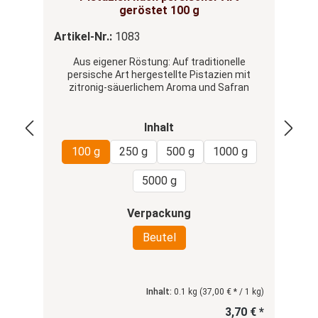
geröstet 100 g
Artikel-Nr.:
1083
Ar
Aus eigener Röstung: Auf traditionelle
G
persische Art hergestellte Pistazien mit
o
zitronig-säuerlichem Aroma und Safran
auswählen
Inhalt
100 g
250 g
500 g
1000 g
5000 g
auswählen
Verpackung
Beutel
Inhalt:
0.1 kg
(37,00 € * / 1 kg)
3,70 € *