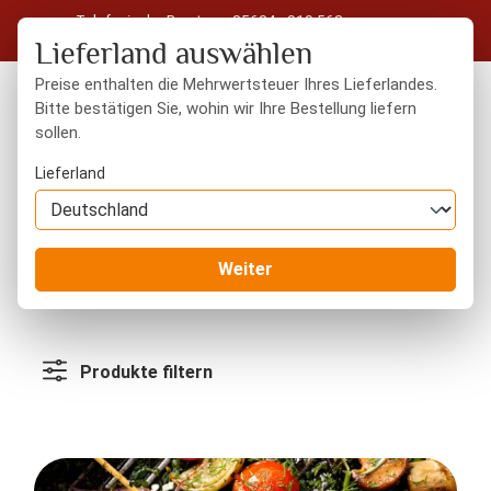
Telefonische Beratung: 05604 - 919 563
Zum Hauptinhalt springen
Kostenloser Versand in Deutschland ab 50 € Warenwert
Lieferland auswählen
Preise enthalten die Mehrwertsteuer Ihres Lieferlandes.
Bitte bestätigen Sie, wohin wir Ihre Bestellung liefern
sollen.
Du hast 0 Produkte
Warenk
Lieferland
Blog
Weiter
Produkte filtern