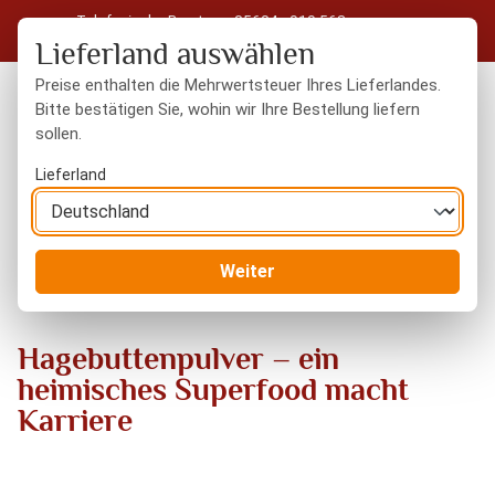
Telefonische Beratung: 05604 - 919 563
Zum Hauptinhalt springen
Kostenloser Versand in Deutschland ab 50 € Warenwert
Lieferland auswählen
Preise enthalten die Mehrwertsteuer Ihres Lieferlandes.
Bitte bestätigen Sie, wohin wir Ihre Bestellung liefern
sollen.
Du hast 0 Produkte
Warenk
Lieferland
Blog
Hagebuttenpulver – ein heimisches Superfood macht
Weiter
Karriere
Hagebuttenpulver – ein
heimisches Superfood macht
Karriere