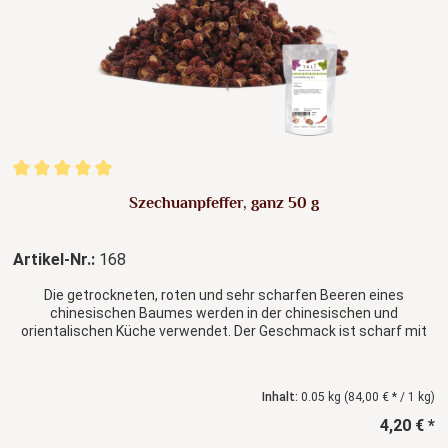
Durchschnittliche Bewertung von 5 von 5 Sternen
Szechuanpfeffer, ganz 50 g
Artikel-Nr.:
168
Die getrockneten, roten und sehr scharfen Beeren eines
chinesischen Baumes werden in der chinesischen und
orientalischen Küche verwendet. Der Geschmack ist scharf mit
einem leicht betäubenden Effekt, mit einer säuerlichen Note und
leichtem Anis-Aroma. Die Samen werden vor Gebrauch trocken
geröstet und dann im Mörser zerstoßen.
Inhalt:
0.05 kg
(84,00 € * / 1 kg)
4,20 € *