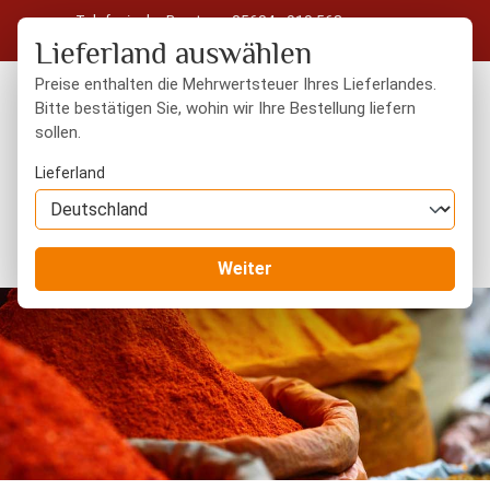
Telefonische Beratung: 05604 - 919 563
Zum Hauptinhalt springen
Kostenloser Versand in Deutschland ab 50 € Warenwert
Lieferland auswählen
Preise enthalten die Mehrwertsteuer Ihres Lieferlandes.
Bitte bestätigen Sie, wohin wir Ihre Bestellung liefern
sollen.
Du hast 0 Produkte
Warenk
Lieferland
Orientalisches
Orientalische Gewürze
Weiter