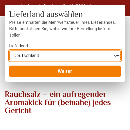
Telefonische Beratung: 05604 - 919 563
Zum Hauptinhalt springen
Kostenloser Versand in Deutschland ab 50 € Warenwert
Lieferland auswählen
Preise enthalten die Mehrwertsteuer Ihres Lieferlandes.
Bitte bestätigen Sie, wohin wir Ihre Bestellung liefern
sollen.
Du hast 0 Produkte
Warenk
Lieferland
Blog
Rauchsalz – ein aufregender Aromakick für (beinahe)
Weiter
jedes Gericht
Rauchsalz – ein aufregender
Aromakick für (beinahe) jedes
Gericht