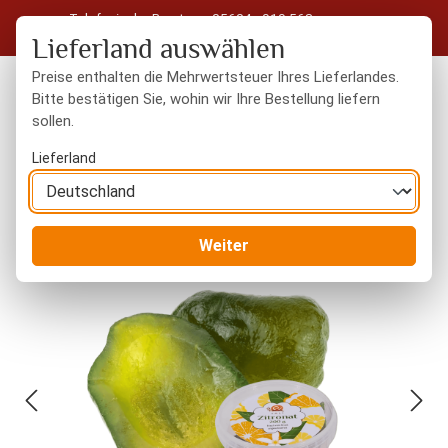
Telefonische Beratung: 05604 - 919 563
Zum Hauptinhalt springen
Kostenloser Versand in Deutschland ab 50 € Warenwert
Lieferland auswählen
Preise enthalten die Mehrwertsteuer Ihres Lieferlandes.
Bitte bestätigen Sie, wohin wir Ihre Bestellung liefern
sollen.
Du hast 0 Produkte
Warenk
Lieferland
Trockenfrüchte
gezuckert / geschwefelt
Weiter
Bildergalerie überspringen