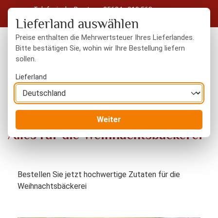
Telefonische Beratung: 05604 - 919 563
Zum Hauptinhalt springen
Kostenloser Versand in Deutschland ab 50 € Warenwert
Lieferland auswählen
Preise enthalten die Mehrwertsteuer Ihres Lieferlandes.
Bitte bestätigen Sie, wohin wir Ihre Bestellung liefern
sollen.
Du hast 0 Produkte
Warenk
Lieferland
Alles für die Weihnachtsbäckerei
Blog
Weiter
Alles für die Weihnachtsbäckerei
Bestellen Sie jetzt hochwertige Zutaten für die
Weihnachtsbäckerei