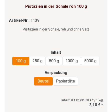
Durchschnittliche Bewertung von 4.67 von 5 Sternen
Pistazien in der Schale roh 100 g
Artikel-Nr.:
1139
Pistazien in der Schale, roh und ohne Salz
auswählen
Inhalt
100 g
250 g
500 g
1000 g
5000 g
auswählen
Verpackung
Beutel
Papiertüte
Inhalt:
0.1 kg
(31,00 € * / 1 kg)
3,10 € *