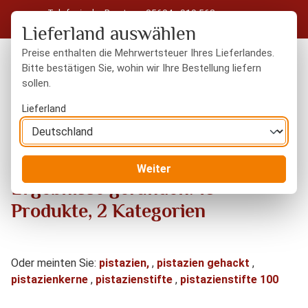
Telefonische Beratung: 05604 - 919 563
Zum Hauptinhalt springen
Kostenloser Versand in Deutschland ab 50 € Warenwert
Lieferland auswählen
Preise enthalten die Mehrwertsteuer Ihres Lieferlandes.
Bitte bestätigen Sie, wohin wir Ihre Bestellung liefern
sollen.
Du hast 0 Produkte
Warenk
Lieferland
Zu "pistazien" wurden folgende
Weiter
Ergebnisse gefunden:
15
Produkte, 2 Kategorien
Oder meinten Sie:
pistazien,
,
pistazien gehackt
,
pistazienkerne
,
pistazienstifte
,
pistazienstifte 100