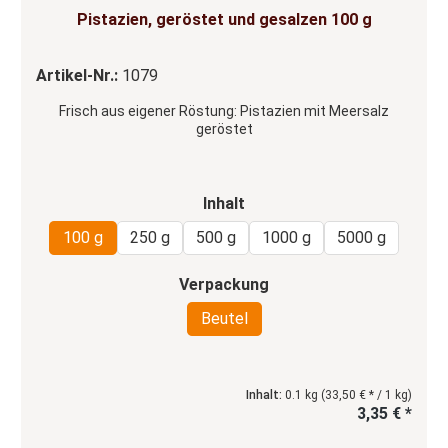
Durchschnittliche Bewertung von 4.59 von 5 Sternen
Pistazien, geröstet und gesalzen 100 g
Artikel-Nr.:
1079
Frisch aus eigener Röstung: Pistazien mit Meersalz
geröstet
auswählen
Inhalt
100 g
250 g
500 g
1000 g
5000 g
auswählen
Verpackung
Beutel
Inhalt:
0.1 kg
(33,50 € * / 1 kg)
3,35 € *