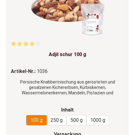
Durchschnittliche Bewertung von 4 von 5 Sternen
Adjil schur 100 g
Artikel-Nr.:
1036
Persische Knabbermischung aus gerösteten und
gesalzenen Kichererbsen, Kürbiskernen,
Wassermelonenkernen, Mandeln, Pistazien und
Haselnusskernen, mit Zitrone aromatisiert.
auswählen
Inhalt
100 g
250 g
500 g
1000 g
auswählen
Verpackung