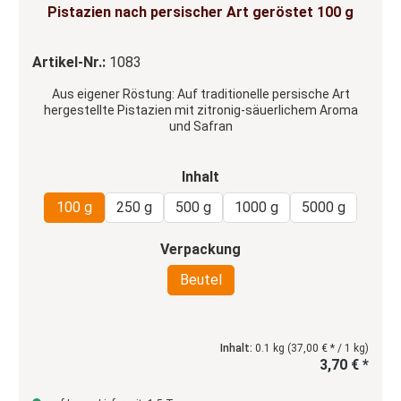
Durchschnittliche Bewertung von 4.6 von 5 Sternen
Pistazien nach persischer Art geröstet 100 g
Artikel-Nr.:
1083
Aus eigener Röstung: Auf traditionelle persische Art
hergestellte Pistazien mit zitronig-säuerlichem Aroma
und Safran
auswählen
Inhalt
100 g
250 g
500 g
1000 g
5000 g
auswählen
Verpackung
Beutel
Inhalt:
0.1 kg
(37,00 € * / 1 kg)
3,70 € *