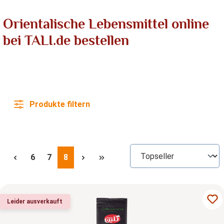
Orientalische Lebensmittel online
bei TALI.de bestellen
Produkte filtern
Seite
Seite
Seite
6
7
8
Leider ausverkauft