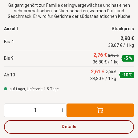
Galgant gehört zur Familie der Ingwergewächse und hat einen
sehr aromatischen, süßlich-scharfen, warmen Duft und
Geschmack. Er wird für Gerichte der südostasiatischen Küche
verwendet.
Anzahl
Stückpreis
2,90 €
Bis
4
38,67 € / 1 kg
2,76 €
2,90 €
Bis
9
-5 %
36,80 € / 1 kg
2,61 €
2,90 €
Ab
10
-10 %
34,80 € / 1 kg
auf Lager, Lieferzeit: 1-5 Tage
Produkt Anzahl: Gib den gewünschten Wert ein
Details