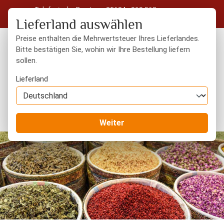
Telefonische Beratung: 05604 - 919 563
Zum Hauptinhalt springen
Kostenloser Versand in Deutschland ab 50 € Warenwert
Lieferland auswählen
Preise enthalten die Mehrwertsteuer Ihres Lieferlandes.
Bitte bestätigen Sie, wohin wir Ihre Bestellung liefern
sollen.
Du hast 0 Produkte
Warenk
Lieferland
Orientalisches
Weiter