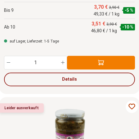
3,70 €
3,90 €
Bis
9
-5 %
49,33 € / 1 kg
3,51 €
3,90 €
Ab
10
-10 %
46,80 € / 1 kg
auf Lager, Lieferzeit: 1-5 Tage
Produkt Anzahl: Gib den gewünschten Wert ein
Details
Leider ausverkauft