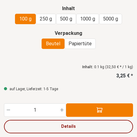
auswählen
Inhalt
100 g
250 g
500 g
1000 g
5000 g
auswählen
Verpackung
Beutel
Papiertüte
Inhalt:
0.1 kg
(32,50 € * / 1 kg)
3,25 € *
auf Lager, Lieferzeit: 1-5 Tage
Produkt Anzahl: Gib den gewünschten Wert ein
Details