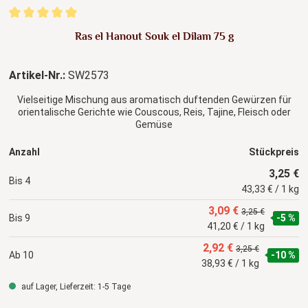
Durchschnittliche Bewertung von 5 von 5 Sternen
Ras el Hanout Souk el Dilam 75 g
Artikel-Nr.:
SW2573
Vielseitige Mischung aus aromatisch duftenden Gewürzen für
orientalische Gerichte wie Couscous, Reis, Tajine, Fleisch oder
Gemüse
Anzahl
Stückpreis
3,25 €
Bis
4
43,33 € / 1 kg
3,09 €
3,25 €
Bis
9
-5 %
41,20 € / 1 kg
2,92 €
3,25 €
Ab
10
-10 %
38,93 € / 1 kg
auf Lager, Lieferzeit: 1-5 Tage