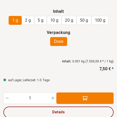
Färbekraft, da keine nichtfärbenden Blütenbestandteile
enthalten sind. Dose mit 1 Gramm
auswählen
Inhalt
1 g
2 g
5 g
10 g
20 g
50 g
100 g
auswählen
Verpackung
Dose
Inhalt:
0.001 kg
(7.500,00 € * / 1 kg)
7,50 € *
auf Lager, Lieferzeit: 1-5 Tage
Produkt Anzahl: Gib den gewünschten Wert ein
Details