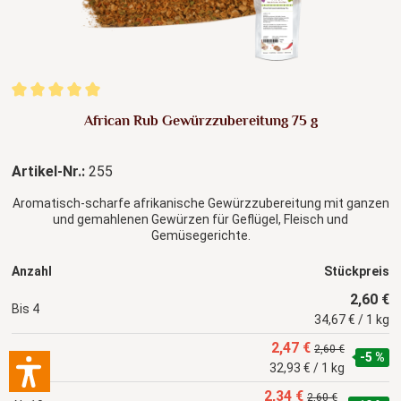
Durchschnittliche Bewertung von 5 von 5 Sternen
African Rub Gewürzzubereitung 75 g
Artikel-Nr.:
255
Aromatisch-scharfe afrikanische Gewürzzubereitung mit ganzen
und gemahlenen Gewürzen für Geflügel, Fleisch und
Gemüsegerichte.
Anzahl
Stückpreis
2,60 €
Bis
4
34,67 € / 1 kg
2,47 €
2,60 €
Bis
9
-5 %
32,93 € / 1 kg
2,34 €
2,60 €