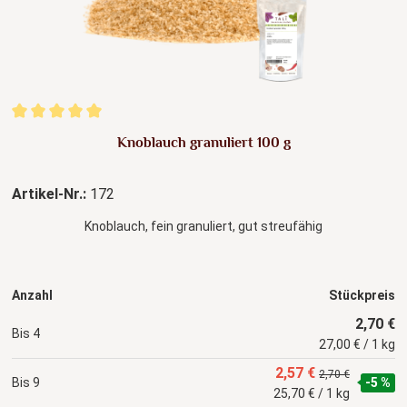
Durchschnittliche Bewertung von 5 von 5 Sternen
Knoblauch granuliert 100 g
Artikel-Nr.:
172
Knoblauch, fein granuliert, gut streufähig
Anzahl
Stückpreis
2,70 €
Bis
4
27,00 € / 1 kg
2,57 €
2,70 €
Bis
9
-5 %
25,70 € / 1 kg