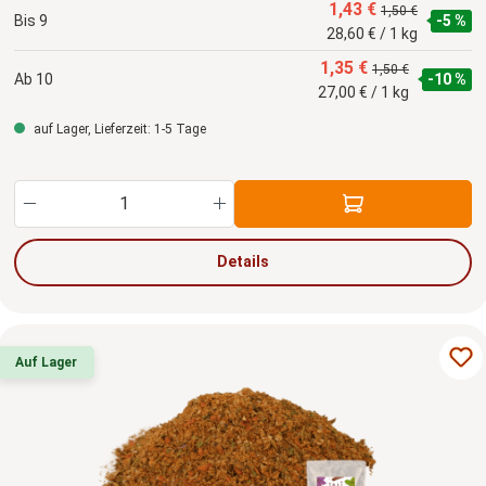
1,43 €
1,50 €
Bis
9
-5 %
28,60 € / 1 kg
1,35 €
1,50 €
Ab
10
-10 %
27,00 € / 1 kg
auf Lager, Lieferzeit: 1-5 Tage
Produkt Anzahl: Gib den gewünschten Wert ein
Details
Auf Lager