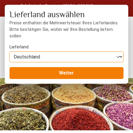
Telefonische Beratung: 05604 - 919 563
Zum Hauptinhalt springen
Kostenloser Versand in Deutschland ab 50 € Warenwert
Lieferland auswählen
Preise enthalten die Mehrwertsteuer Ihres Lieferlandes.
Bitte bestätigen Sie, wohin wir Ihre Bestellung liefern
sollen.
Du hast 0 Produkte
Warenk
Lieferland
Orientalisches
Weiter