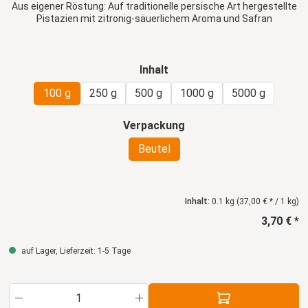
Aus eigener Röstung: Auf traditionelle persische Art hergestellte
Pistazien mit zitronig-säuerlichem Aroma und Safran
auswählen
Inhalt
100 g
250 g
500 g
1000 g
5000 g
auswählen
Verpackung
Beutel
Inhalt:
0.1 kg
(37,00 € * / 1 kg)
3,70 € *
auf Lager, Lieferzeit: 1-5 Tage
Produkt Anzahl: Gib den gewünschten Wert ein