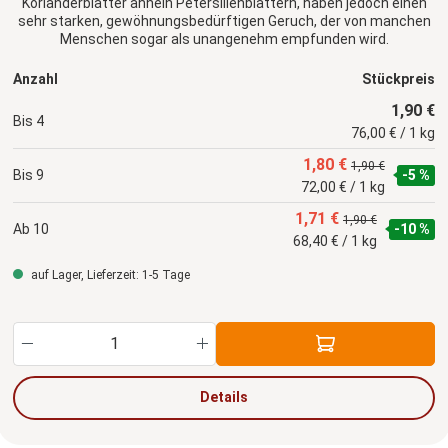
Korianderblätter ähneln Petersilienblättern, haben jedoch einen
sehr starken, gewöhnungsbedürftigen Geruch, der von manchen
Menschen sogar als unangenehm empfunden wird.
Korianderblätter werden in in der asiatischen, orientalischen und
lateinamerikanischen Küche verwendet.
Anzahl
Stückpreis
1,90 €
Bis
4
76,00 € / 1 kg
1,80 €
1,90 €
Bis
9
-5 %
72,00 € / 1 kg
1,71 €
1,90 €
Ab
10
-10 %
68,40 € / 1 kg
auf Lager, Lieferzeit: 1-5 Tage
Produkt Anzahl: Gib den gewünschten Wert ein
Details