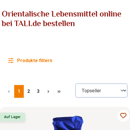
Orientalische Lebensmittel online
bei TALI.de bestellen
Produkte filtern
Seite
Seite
Seite
1
2
3
Auf Lager