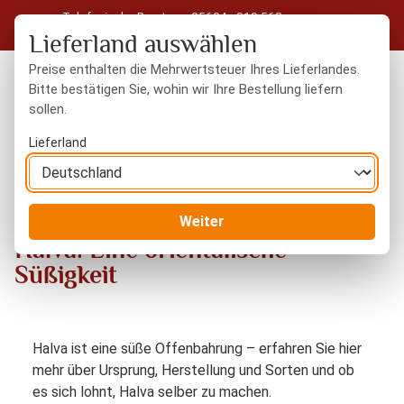
Telefonische Beratung: 05604 - 919 563
Zum Hauptinhalt springen
Kostenloser Versand in Deutschland ab 50 € Warenwert
Lieferland auswählen
Preise enthalten die Mehrwertsteuer Ihres Lieferlandes.
Bitte bestätigen Sie, wohin wir Ihre Bestellung liefern
sollen.
Du hast 0 Produkte
Warenk
Lieferland
Halva: Eine orientalische Süßigkeit
Blog
Weiter
Halva: Eine orientalische
Süßigkeit
Halva ist eine süße Offenbahrung – erfahren Sie hier
mehr über Ursprung, Herstellung und Sorten und ob
es sich lohnt, Halva selber zu machen.